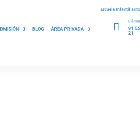
Escuela Infantil au
Lláma

91 5
ADMISIÓN
BLOG
ÁREA PRIVADA
21