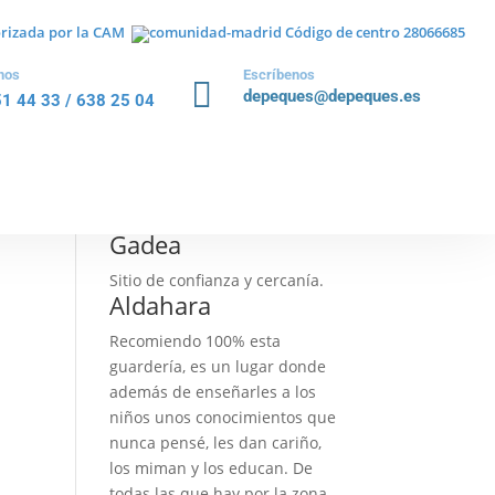
torizada por la CAM
Código de centro 28066685
Dicen de Depeques
nos
Escríbenos

depeques@depeques.es
Pamela
51 44 33
/
638 25 04
Muy buena guardería, la
recomiendo. Son muy
preocupadas por los niños, y
dan mucha confianza.
Gadea
Sitio de confianza y cercanía.
Aldahara
Recomiendo 100% esta
guardería, es un lugar donde
además de enseñarles a los
niños unos conocimientos que
nunca pensé, les dan cariño,
los miman y los educan. De
todas las que hay por la zona,