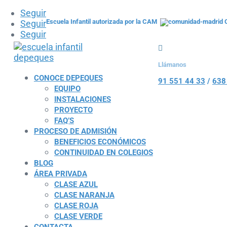
Seguir
Escuela Infantil autorizada por la CAM
C
Seguir
Seguir

Llámanos
pediatras, del equipo de DEP
CONOCE DEPEQUES
91 551 44 33
/
638
EQUIPO
INSTALACIONES
PROYECTO
FAQ’S
Dicen de Depeques
PROCESO DE ADMISIÓN
BENEFICIOS ECONÓMICOS
Pamela
CONTINUIDAD EN COLEGIOS
BLOG
Muy buena guardería, la recomiendo. Son muy preocupa
ÁREA PRIVADA
CLASE AZUL
Gadea
CLASE NARANJA
CLASE ROJA
CLASE VERDE
Sitio de confianza y cercanía.