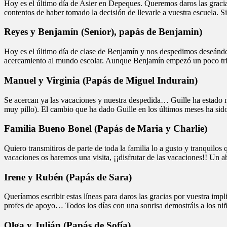
Hoy es el último día de Asier en Depeques. Queremos daros las graci
contentos de haber tomado la decisión de llevarle a vuestra escuela. 
Reyes y Benjamín (Senior), papás de Benjamin)
Hoy es el último día de clase de Benjamín y nos despedimos deseándo
acercamiento al mundo escolar. Aunque Benjamín empezó un poco trist
Manuel y Virginia (Papás de Miguel Indurain)
Se acercan ya las vacaciones y nuestra despedida… Guille ha estado m
muy pillo). El cambio que ha dado Guille en los últimos meses ha si
Familia Bueno Bonel (Papás de Maria y Charlie)
Quiero transmitiros de parte de toda la familia lo a gusto y tranquilo
vacaciones os haremos una visita, ¡¡disfrutar de las vacaciones!! Un a
Irene y Rubén (Papás de Sara)
Queríamos escribir estas líneas para daros las gracias por vuestra i
profes de apoyo… Todos los días con una sonrisa demostráis a los niñ
Olga y Julián (Papás de Sofía)