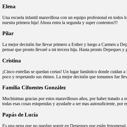
Elena
Una escuela infantil maravillosa con un equipo profesional en todos lo
nuestra primera hija! Ahora entra la segunda y super contentos!!!
Pilar
La mejor decisión fue llevar primero a Esther y luego a Carmen a De
pensar que pronto llevaré a mi tercera hija. Hasta pronto Depeques y g
Cristina
¡Cinco estrellas se quedan cortas! Un lugar fantástico donde cuidan a
poco y respetando sus ritmos. La mejor decisión que tomamos fue lleva
Familia Cifuentes González
Muchisimas gracias por estos maravillosos años, por haber tratado a n
todas esas cosas estupendas y ayudarle a ser mas autosuficiente, por
Papás de Lucía
Es una pena que no puedan seguir en Depeques que están fenomenal, u