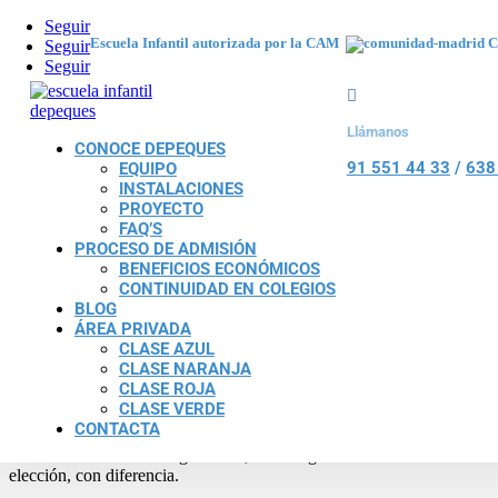
Seguir
Escuela Infantil autorizada por la CAM
C
Seguir
Como enseñar a los peques a dormir solos
Seguir

por
Depeques
|
Oct 21, 2020
|
clase azul
,
clase naranja
,
clase roja
,
cla
Llámanos
CONOCE DEPEQUES
A muchos de vosotros en tutorías o en encuentros con nosotras os asal
91 551 44 33
/
638
EQUIPO
INSTALACIONES
Dicen de Depeques
PROYECTO
FAQ’S
Pamela
PROCESO DE ADMISIÓN
BENEFICIOS ECONÓMICOS
Muy buena guardería, la recomiendo. Son muy preocupadas por los n
CONTINUIDAD EN COLEGIOS
BLOG
Gadea
ÁREA PRIVADA
CLASE AZUL
CLASE NARANJA
Sitio de confianza y cercanía.
CLASE ROJA
CLASE VERDE
Aldahara
CONTACTA
Recomiendo 100% esta guardería, es un lugar donde además de enseñar
elección, con diferencia.