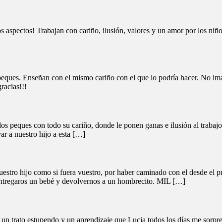
s aspectos! Trabajan con cariño, ilusión, valores y un amor por los niño
peques. Enseñan con el mismo cariño con el que lo podría hacer. No im
racias!!!
 los peques con todo su cariño, donde le ponen ganas e ilusión al traba
r a nuestro hijo a esta […]
uestro hijo como si fuera vuestro, por haber caminado con el desde el p
 entregaros un bebé y devolvernos a un hombrecito. MIL […]
n trato estupendo y un aprendizaje que Lucia todos los días me sorpr