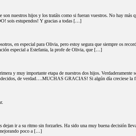
son nuestros hijos y los tratáis como si fueran vuestros. No hay más qu
DO! sois estupendos! Y gracias a todas […]
sotros, en especial para Olivia, pero estoy segura que siempre os recor
ción especial a Estefania, la profe de Olivia, que […]
imera y muy importante etapa de nuestros dos hijos. Verdaderamente so
r agradecidos, de verdad….MUCHAS GRACIAS! Si algún día creciese 
r.
s dejan ir a su ritmo sin forzarles. Ha sido una muy buena decisión lle
n mejorando poco a […]