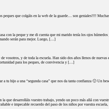
 los peques que colgáis en la web de la guarde… son geniales!!!! Muchas
asa con la peque y me di cuenta que mi marido tenía los ojos húmedos y
omando serán para mejor. Luego, […]
 de vosotros, y de toda la escuela. Han sido dos años llenos de nuevas
oportunidad para los peques, de convivencia y […]
r a tu hijo a una “segunda casa” que nos da tanta confianza 🙂 Un beso
 que desarrolláis vuestro trabajo, yendo un poco más allá con vuestra
añable e impecable recuerdo del paso de los niños por vuestra escuela