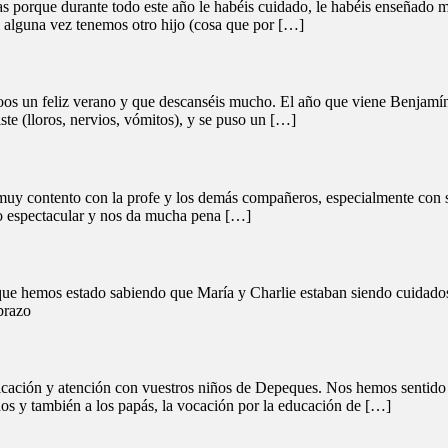
as porque durante todo este año le habéis cuidado, le habéis enseñado
Si alguna vez tenemos otro hijo (cosa que por […]
os un feliz verano y que descanséis mucho. El año que viene Benjamín 
e (lloros, nervios, vómitos), y se puso un […]
uy contento con la profe y los demás compañeros, especialmente con su
do espectacular y nos da mucha pena […]
s que hemos estado sabiendo que María y Charlie estaban siendo cuidados
brazo
mplicación y atención con vuestros niños de Depeques. Nos hemos sentid
os y también a los papás, la vocación por la educación de […]