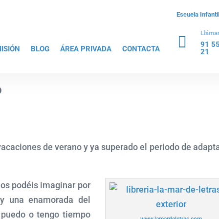
Escuela Infant
Lláma

91 5
ISIÓN
BLOG
ÁREA PRIVADA
CONTACTA
21
o
vacaciones de verano y ya superado el periodo de adapt
 os podéis imaginar por
 Soy una enamorada del
o puedo o tengo tiempo