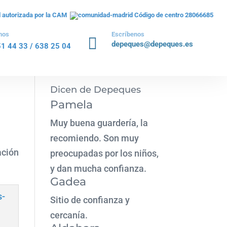
il autorizada por la CAM
Código de centro 28066685
nos
Escríbenos

depeques@depeques.es
51 44 33
/
638 25 04
Dicen de Depeques
Pamela
Muy buena guardería, la
recomiendo. Son muy
ación
preocupadas por los niños,
y dan mucha confianza.
Gadea
Sitio de confianza y
cercanía.