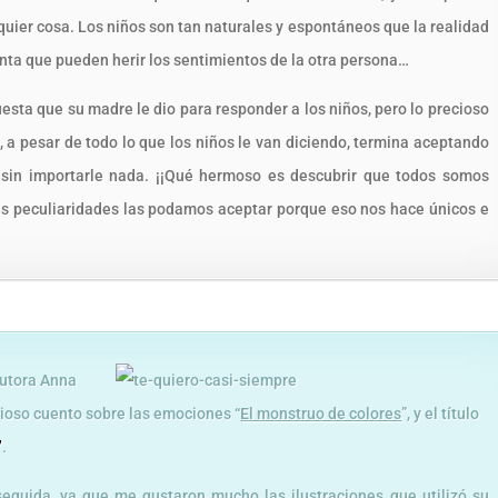
lquier cosa. Los niños son tan naturales y espontáneos que la realidad
enta que pueden herir los sentimientos de la otra persona…
uesta que su madre le dio para responder a los niños, pero lo precioso
la, a pesar de todo lo que los niños le van diciendo, termina aceptando
o sin importarle nada. ¡¡Qué hermoso es descubrir que todos somos
as peculiaridades las podamos aceptar porque eso nos hace únicos e
autora Anna
cioso cuento sobre las emociones “
El monstruo de colores
”, y el título
”
.
eguida, ya que me gustaron mucho las ilustraciones que utilizó su