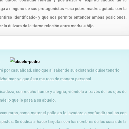
a autora consigue reflejar y positivizar el espíritu caótico de la
 juzga a ninguno de sus protagonistas –esa pobre madre agotada con la
ntirse identificado- y que nos permite entender ambas posiciones.
 la dulzura de la tierna relación entre madre e hijo.
n
é por casualidad, sino que al saber de su existencia quise tenerlo,
lzheimer, ya que ésta me toca de manera personal.
cadeza, con mucho humor y alegría, viéndola a través de los ojos de
ende lo que le pasa a su abuelo.
as raras, como meter el pollo en la lavadora o confundir toallas con
spistes. Se dedica a hacer tarjetas con los nombres de las cosas de la