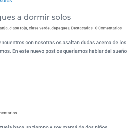
ues a dormir solos
ranja
,
clase roja
,
clase verde
,
depeques
,
Destacadas
|
0 Comentarios
encuentros con nosotras os asaltan dudas acerca de los
mos. En este nuevo post os queríamos hablar del sueño
mentarios
ezuela hace un tiempo y soy mamá de dos niños.