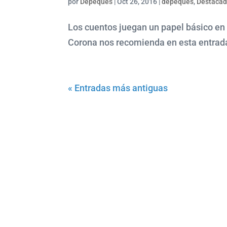
por
Depeques
|
Oct 26, 2016
|
depeques
,
Destaca
Los cuentos juegan un papel básico en e
Corona nos recomienda en esta entrada 
« Entradas más antiguas