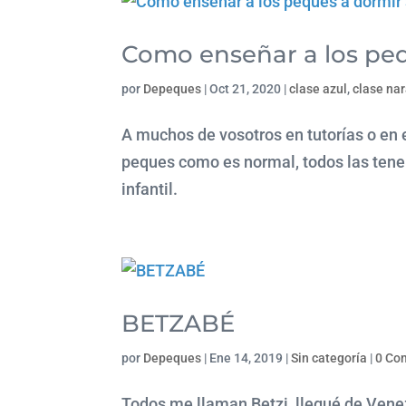
Como enseñar a los peq
por
Depeques
|
Oct 21, 2020
|
clase azul
,
clase na
A muchos de vosotros en tutorías o en 
peques como es normal, todos las tene
infantil.
BETZABÉ
por
Depeques
|
Ene 14, 2019
|
Sin categoría
|
0 Co
Todos me llaman Betzi, llegué de Ven