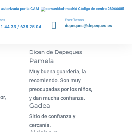
il autorizada por la CAM
Código de centro 28066685
nos
Escríbenos

depeques@depeques.es
51 44 33
/
638 25 04
Dicen de Depeques
Pamela
Muy buena guardería, la
recomiendo. Son muy
preocupadas por los niños,
or,
y dan mucha confianza.
Gadea
Sitio de confianza y
cercanía.