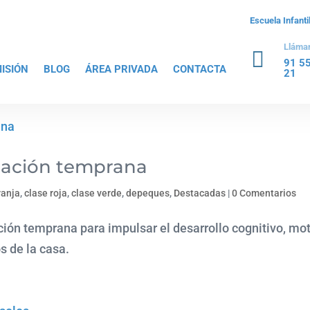
Escuela Infant
Lláma

91 5
ISIÓN
BLOG
ÁREA PRIVADA
CONTACTA
21
ulación temprana
ranja
,
clase roja
,
clase verde
,
depeques
,
Destacadas
|
0 Comentarios
ción temprana para impulsar el desarrollo cognitivo, mot
s de la casa.